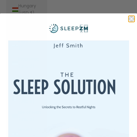
Hungary
(USD $)
Iceland
(USD $)
India (USD
$)
Indonesia
(USD $)
Iraq (USD
$)
Ireland
(USD $)
Isle of Man
(USD $)
Israel (USD