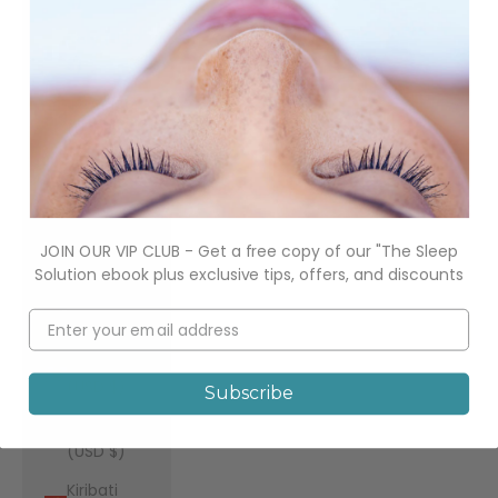
$)
Italy (USD
$)
Jamaica
(USD $)
Japan
(USD $)
Jersey
JOIN OUR VIP CLUB - Get a free copy of our "The Sleep
(USD $)
Solution ebook plus exclusive tips, offers, and discounts
Jordan
(USD $)
Kazakhstan
(USD $)
Subscribe
Kenya
(USD $)
Kiribati